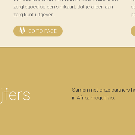
zorgtegoed op een simkaart, dat je alleen aan
g
zorg kunt uitgeven.
p
GO TO PAGE
jfers
Samen met onze partners he
in Afrika mogelijk is.