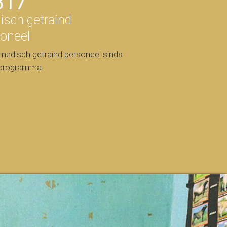
317
isch getraind
soneel
medisch getraind personeel sinds
 programma