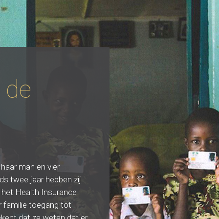
 de
haar man en vier
nds twee jaar hebben zij
 het Health Insurance
 familie toegang tot
kent dat ze weten dat er