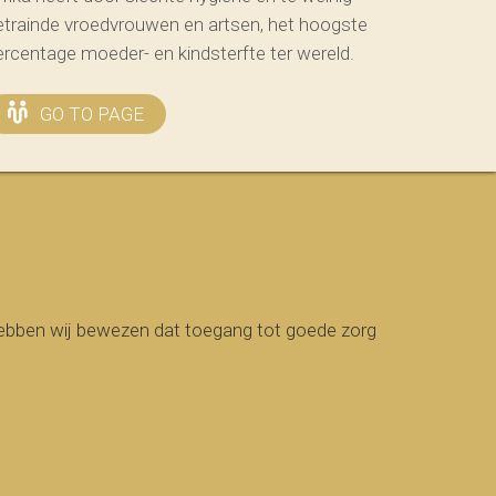
etrainde vroedvrouwen en artsen, het hoogste
ercentage moeder- en kindsterfte ter wereld.
GO TO PAGE
bben wij bewezen dat toegang tot goede zorg