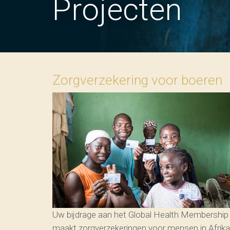
Projecten
Zorgverzekering voor boeren
Uw bijdrage aan het Global Health Membership
maakt zorgverzekeringen voor mensen in Afrika