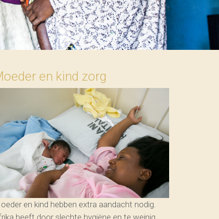
oeder en kind zorg
oeder en kind hebben extra aandacht nodig.
frika heeft door slechte hygiëne en te weinig