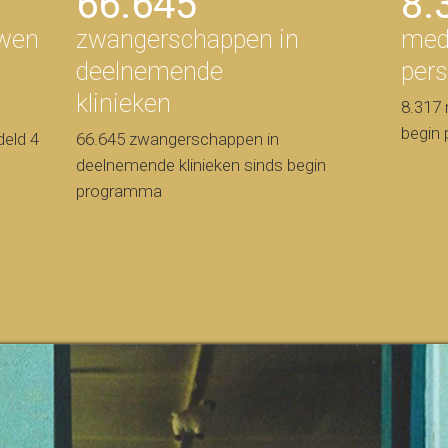
66.645
8.
wen
zwangerschappen in
med
deelnemende
per
klinieken
8.317 
begin
eld 4
66.645 zwangerschappen in
deelnemende klinieken sinds begin
programma