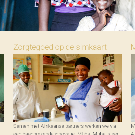
Zorgtegoed op de simkaart
M
Samen met Afrikaanse partners werken we via
M
een baanbrekende innovatie: Mtiba. Mtiba is een
A