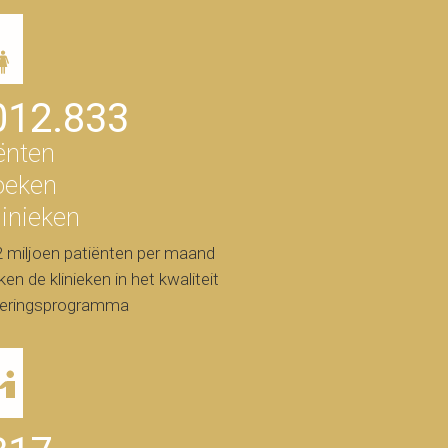
012.833
ënten
oeken
linieken
 miljoen patiënten per maand
en de klinieken in het kwaliteit
teringsprogramma