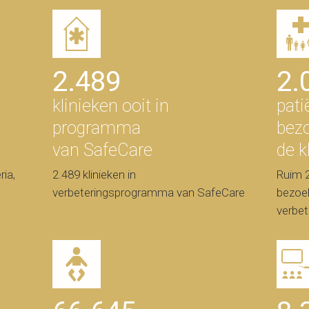
2.489
2.
klinieken ooit in
pati
programma
bez
van SafeCare
de k
ia,
2.489 klinieken in
Ruim 2
verbeteringsprogramma van SafeCare
bezoek
verbe